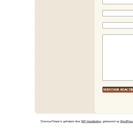
DressuurTotaal is geholpen door
WP Handleiding
, gebaseerd op
WordPres