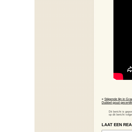
«
Stijgende lijn in Gr
Dubbel goud gecertifi
Dit bericht is gep
op dit bericht volg
LAAT EEN REA