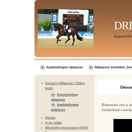
DR
Doreen Pr
Aanbiedingen rijlaarzen
Rijlaarzen bestellen, Do
Doreen’s Rijlaarzen / Riding
Omroep
boots
Omschrijving
rijlaarzen
Hieronder ziet u 
Aanbiedingen
Gelderland voor het
jodphurs
Nieuws
In de media
Bijscholing Instructeurs KNHS