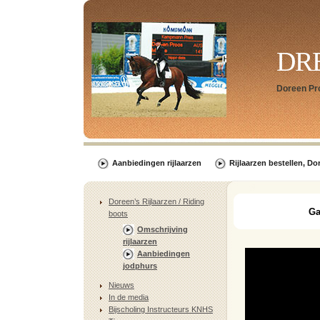
DR
Doreen Pr
Aanbiedingen rijlaarzen
Rijlaarzen bestellen, Do
Doreen’s Rijlaarzen / Riding
Ga
boots
Omschrijving
rijlaarzen
Aanbiedingen
jodphurs
Nieuws
In de media
Bijscholing Instructeurs KNHS