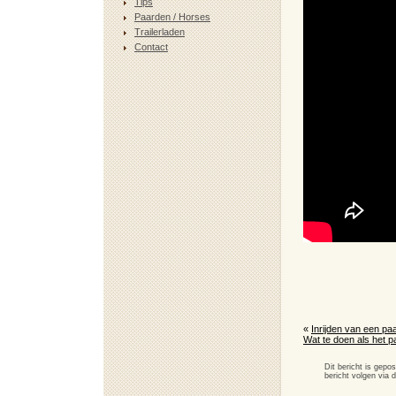
Tips
Paarden / Horses
Trailerladen
Contact
«
Inrijden van een pa
Wat te doen als het pa
Dit bericht is gep
bericht volgen via 