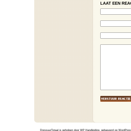
LAAT EEN REA
DressuurTotaal is geholpen door
WP Handleiding
, gebaseerd op
WordPres