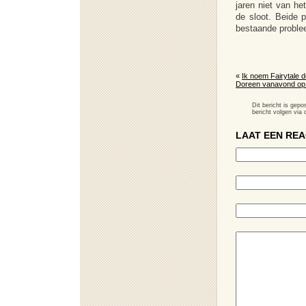
jaren niet van het
de sloot. Beide p
bestaande proble
«
Ik noem Fairytale d
Doreen vanavond op
Dit bericht is gep
bericht volgen via
LAAT EEN REA