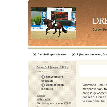
DR
Doreen Pr
Aanbiedingen rijlaarzen
Rijlaarzen bestellen, Do
Doreen’s Rijlaarzen / Riding
boots
Omschrijving
rijlaarzen
Vanavond komt w
Aanbiedingen
menpaard van fa
jodphurs
bang is geworden 
Nieuws
passeert. Doreen l
In de media
te zien onder he
Bijscholing Instructeurs KNHS