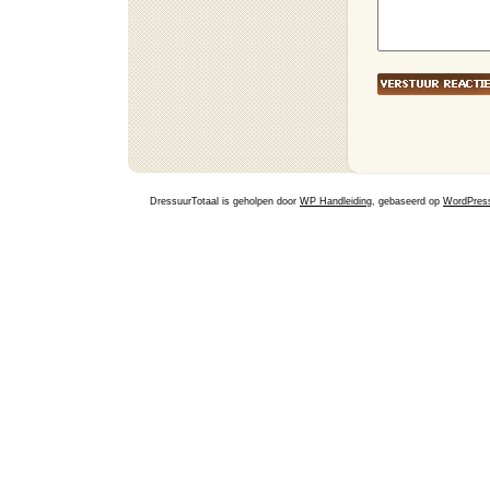
DressuurTotaal is geholpen door
WP Handleiding
, gebaseerd op
WordPres